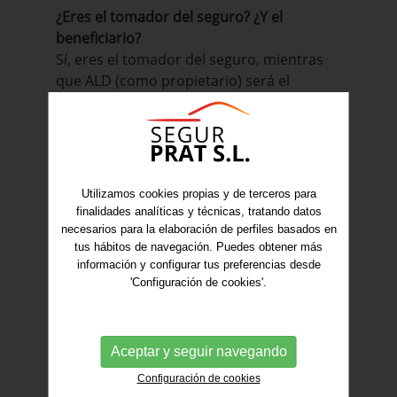
¿Eres el tomador del seguro? ¿Y el
beneficiario?
Sí, eres el tomador del seguro, mientras
que ALD (como propietario) será el
beneficiario.
¿Qué compromisos adquieres al contratar
el servicio?
1. No utilizar el vehículo en carreras,
Utilizamos cookies propias y de terceros para
competición o acontecimientos similares,
finalidades analíticas y técnicas, tratando datos
así como para el transporte de pasajeros,
necesarios para la elaboración de perfiles basados en
tus hábitos de navegación. Puedes obtener más
lecciones de conducir o transporte de
información y configurar tus preferencias desde
material peligroso, explosivo, nocivo o
'Configuración de cookies'.
insalubre. Asimismo, el vehículo no podrá
ser usado en recintos portuarios o
aeroportuarios.
Aceptar y seguir navegando
2. Comprobar periódicamente los niveles
Configuración de cookies