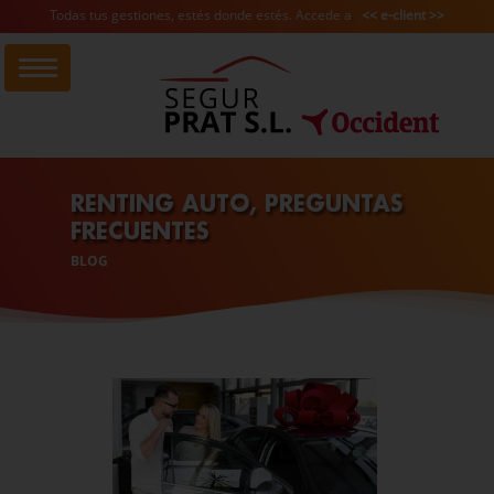
Todas tus gestiones, estés donde estés. Accede a
<< e-client >>
RENTING AUTO, PREGUNTAS
FRECUENTES
BLOG