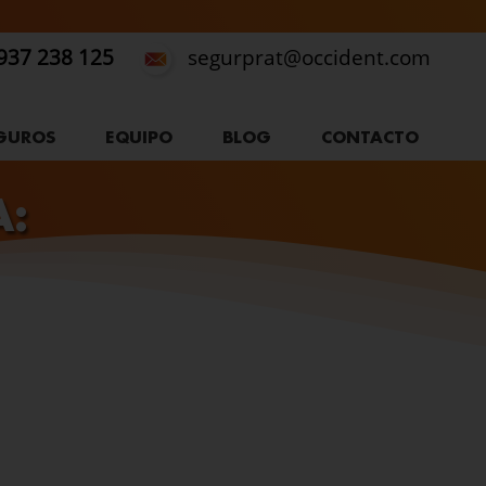
937 238 125
segurprat@occident.com
GUROS
EQUIPO
BLOG
CONTACTO
A: