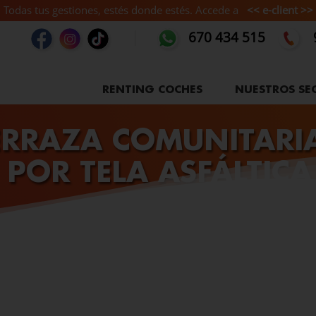
Todas tus gestiones, estés donde estés. Accede a
<< e-client >>
670 434 515
RENTING COCHES
NUESTROS SE
ERRAZA COMUNITARI
POR TELA ASFÁLTICA