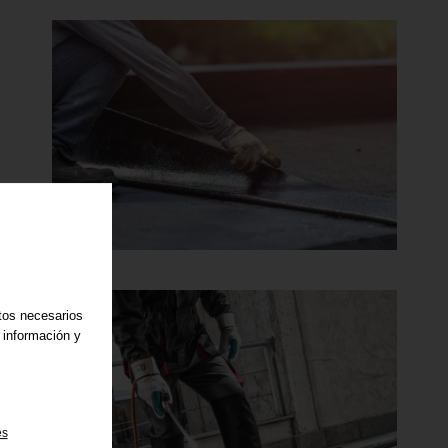
atos necesarios
 información y
es