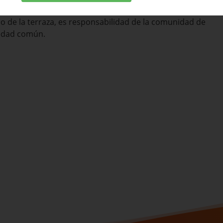
ración de la tela asfáltica, esencial para la
elo de la terraza, es responsabilidad de la comunidad de
iedad común.