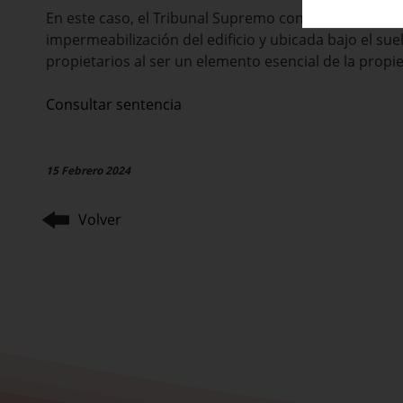
En este caso, el Tribunal Supremo concluye que la repa
impermeabilización del edificio y ubicada bajo el su
propietarios al ser un elemento esencial de la prop
Consultar sentencia
15 Febrero 2024
Volver