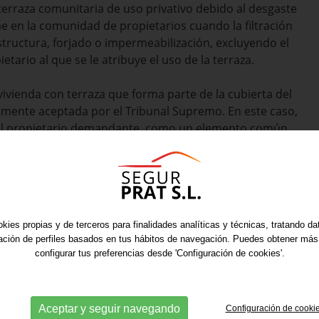
terraza comunitaria de uso privativo debido al desgaste
cae en la comunidad de propietarios cuando la filtración
tructura, forjado o impermeabilización, excluyendo el
tario al que se le atribuye el uso de la terraza.
vienda con terraza que forma parte de la cubierta del
ormente aceptada por el Tribunal Supremo. En este caso,
do al propietario demandante, como un elemento común
ierta.
ción de elementos comunes con uso privativo, el
común es responsable de las reparaciones causadas por
nidad de propietarios es responsable de las
kies propias y de terceros para finalidades analíticas y técnicas, tratando d
s con defectos de construcción.
ración de perfiles basados en tus hábitos de navegación. Puedes obtener más
configurar tus preferencias desde 'Configuración de cookies'.
ón depende de la naturaleza del problema. Si se trata
pietario; sin embargo, si el defecto afecta la
d.
Aceptar y seguir navegando
Configuración de cooki