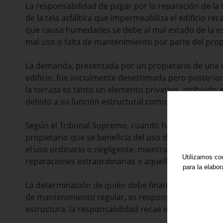
La responsabilidad de pagar por la reparación de la 
de la tela asfáltica que impermeabiliza el edificio re
que causa humedades se debe al mal estado de la es
mal uso o falta de mantenimiento por parte del propie
La demanda, presentada por un propietario de una vi
edificio, fue inicialmente desestimada pero posteri
la terraza es tanto un elemento privativo, atribui
debido a su función estructural como parte de la cub
Según el Tribunal Supremo, cuando hay una combina
propietario que se beneficia del uso del elemento 
el uso ordinario o negligente, mientras que la comu
Utilizamos coo
reparaciones extraordinarias o aquellas relacionada
para la elabo
La determinación de quién debe financiar la reparaci
de mantenimiento regular, es responsabilidad del pro
estructura, la responsabilidad recae en la comunida