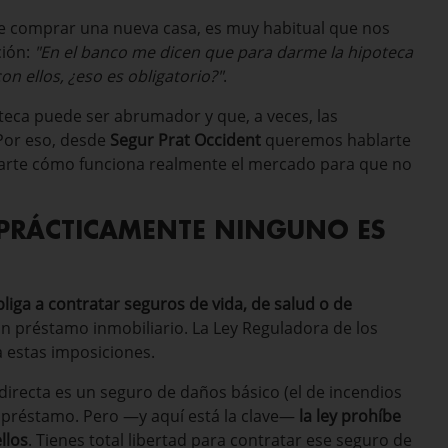
 de comprar una nueva casa, es muy habitual que nos
ción:
"En el banco me dicen que para darme la hipoteca
on ellos, ¿eso es obligatorio?"
.
eca puede ser abrumador y que, a veces, las
 Por eso, desde
Segur Prat Occident
queremos hablarte
icarte cómo funciona realmente el mercado para que no
, PRÁCTICAMENTE NINGUNO ES
obliga a contratar seguros de vida, de salud o de
 préstamo inmobiliario. La Ley Reguladora de los
a estas imposiciones.
directa es un seguro de daños básico (el de incendios
el préstamo. Pero —y aquí está la clave—
la ley prohíbe
llos
. Tienes total libertad para contratar ese seguro de