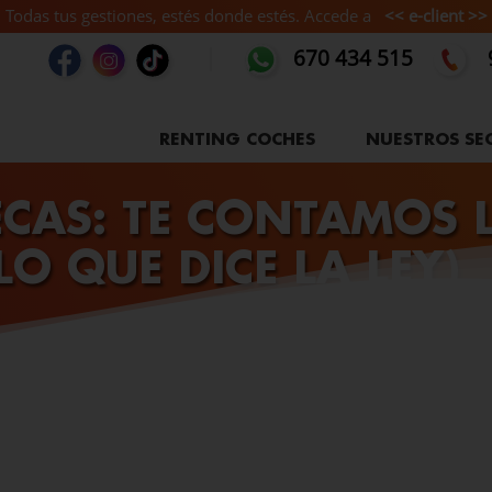
Todas tus gestiones, estés donde estés. Accede a
<< e-client >>
670 434 515
RENTING COCHES
NUESTROS SE
ECAS: TE CONTAMOS 
LO QUE DICE LA LEY)