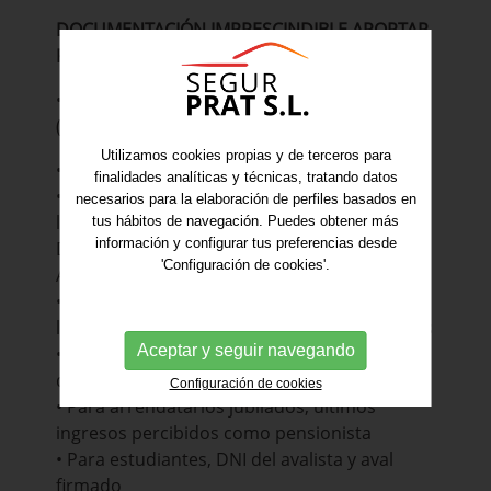
DOCUMENTACIÓN IMPRESCINDIBLE APORTAR
PARA LA CONTRATACIÓN DE LA COBERTURA
• Contrato de arrendamiento entre las partes
(duración mínima 1 año)
Utilizamos cookies propias y de terceros para
• Nombre y DNI del Arrendatario o inquilino
finalidades analíticas y técnicas, tratando datos
• Documento adjunto al proyecto referente a
necesarios para la elaboración de perfiles basados en
la LOPD (Ley Orgánica de Protección de
tus hábitos de navegación. Puedes obtener más
información y configurar tus preferencias desde
Datos), debidamente firmado por el
'Configuración de cookies'.
Arrendador y el Arrendatario
• Para arrendatarios asalariados, antigüedad
laboral e ingresos anuales mediante nóminas
Aceptar y seguir navegando
• Para arrendatarios autónomos, última
declaración de renta y/o IVA
Configuración de cookies
• Para arrendatarios jubilados, últimos
ingresos percibidos como pensionista
• Para estudiantes, DNI del avalista y aval
firmado