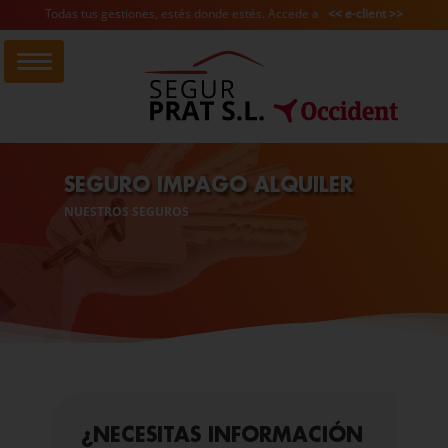
Todas tus gestiones, estés donde estés. Accede a
<< e-client >>
SEGURO IMPAGO ALQUILER
NUESTROS SEGUROS
¿NECESITAS INFORMACIÓN